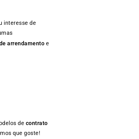
u interesse de
gumas
 de arrendamento
e
modelos de
contrato
amos que goste!