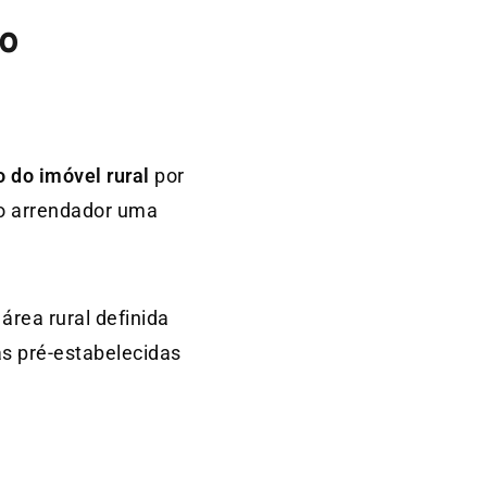
mo
 do imóvel rural
por
 ao arrendador uma
área rural definida
as pré-estabelecidas