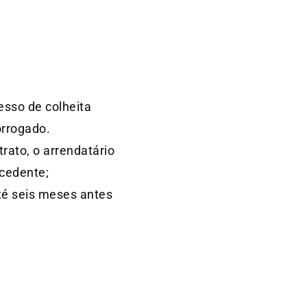
sso de colheita
orrogado.
rato, o arrendatário
xcedente;
até seis meses antes