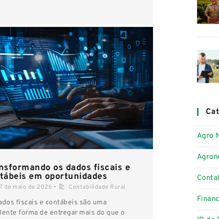
Cat
Agro 
Agron
nsformando os dados fiscais e
tábeis em oportunidades
Contab
17 de maio de 2026
•
Contabilidade Rural
Finan
ados fiscais e contábeis são uma
lente forma de entregar mais do que o