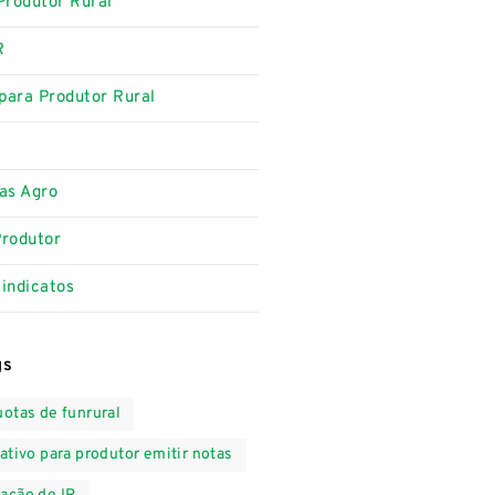
Produtor Rural
R
para Produtor Rural
as Agro
Produtor
indicatos
gs
uotas de funrural
cativo para produtor emitir notas