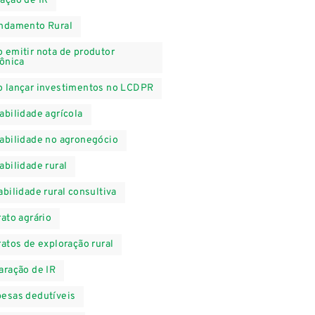
ação de IR
ndamento Rural
 emitir nota de produtor
rônica
 lançar investimentos no LCDPR
abilidade agrícola
abilidade no agronegócio
abilidade rural
abilidade rural consultiva
rato agrário
ratos de exploração rural
aração de IR
esas dedutíveis