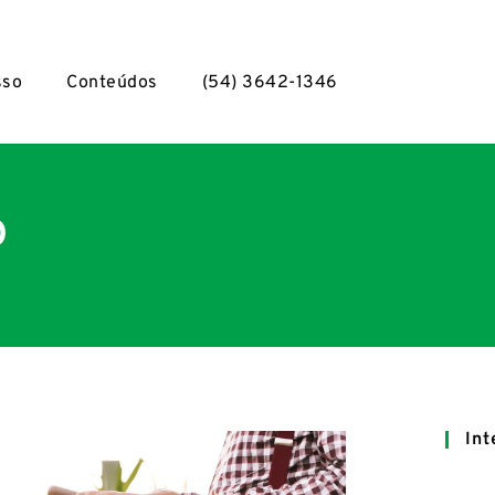
sso
Conteúdos
(54) 3642-1346
o
Int