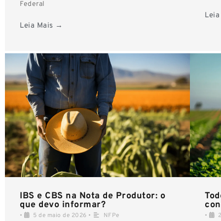
Federal
Leia
Leia Mais →
IBS e CBS na Nota de Produtor: o
Tod
que devo informar?
con
•
5 de maio de 2026
•
NFPe
•