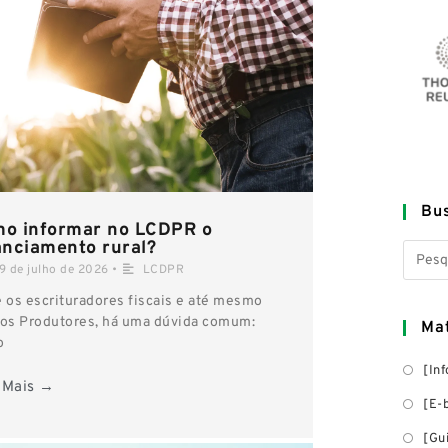
Bus
o informar no LCDPR o
anciamento rural?
19 de julho de 2026
•
LCDPR
e os escrituradores fiscais e até mesmo
 os Produtores, há uma dúvida comum:
Mat
o
[In
 Mais →
[E-
[Gu