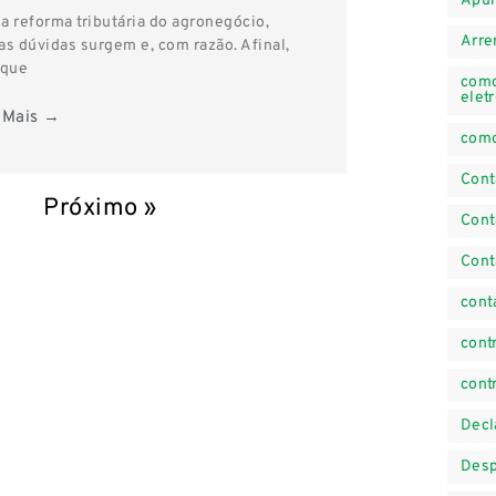
Apur
a reforma tributária do agronegócio,
Arre
as dúvidas surgem e, com razão. Afinal,
 que
como
elet
 Mais →
como
Cont
Próximo »
Cont
Cont
cont
cont
cont
Decl
Desp