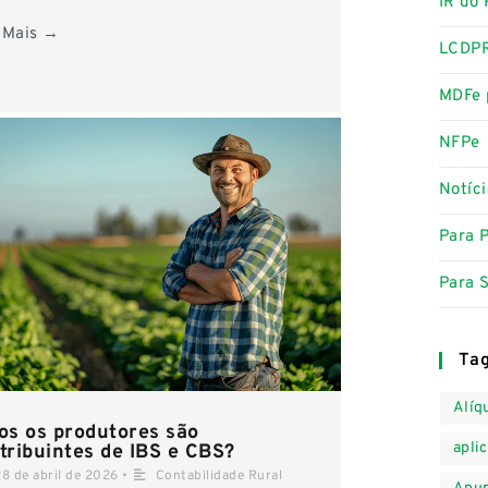
IR do 
 Mais →
LCDP
MDFe 
NFPe
Notíci
Para 
Para S
Ta
Alíq
os os produtores são
apli
tribuintes de IBS e CBS?
28 de abril de 2026
•
Contabilidade Rural