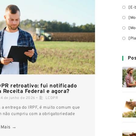
[E-
[Mo
[Mo
[Pl
Po
PR retroativo: fui notificado
a Receita Federal e agora?
24 de junho de 2026
•
LCDPR
 a entrega do IRPF, é muito comum que
 não cumpriu com a obrigatoriedade
 Mais →