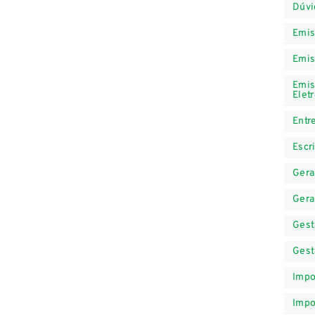
Dúvi
Emis
Emis
Emis
Elet
Entr
Escr
Gera
Gera
Gest
Gest
Impo
Impo