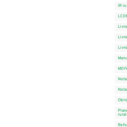
IR ru
LCD
Livr
Livr
Livr
Manu
MDFe
Nota
Nota
Obri
Plan
rural
Refo