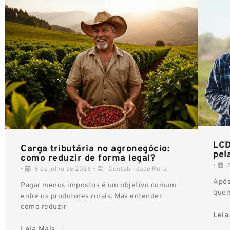
LCD
Carga tributária no agronegócio:
pel
como reduzir de forma legal?
•
•
8 de julho de 2026
•
Contabilidade Rural
Após
Pagar menos impostos é um objetivo comum
quem
entre os produtores rurais. Mas entender
como reduzir
Leia
Leia Mais →