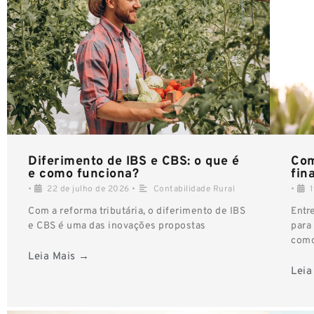
Diferimento de IBS e CBS: o que é
Com
e como funciona?
fin
•
22 de julho de 2026
•
Contabilidade Rural
•
Com a reforma tributária, o diferimento de IBS
Entr
e CBS é uma das inovações propostas
para
com
Leia Mais →
Leia