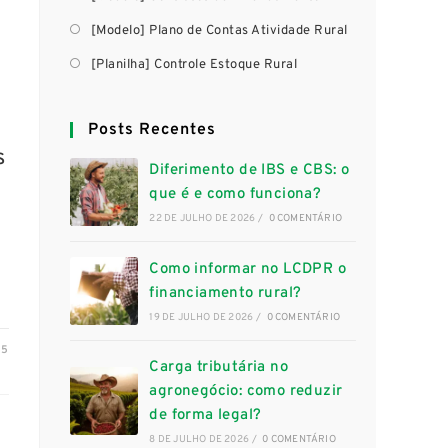
[Modelo] Plano de Contas Atividade Rural
[Planilha] Controle Estoque Rural
Posts Recentes
s
Diferimento de IBS e CBS: o
que é e como funciona?
22 DE JULHO DE 2026
/
0 COMENTÁRIO
Como informar no LCDPR o
financiamento rural?
19 DE JULHO DE 2026
/
0 COMENTÁRIO
25
Carga tributária no
agronegócio: como reduzir
de forma legal?
8 DE JULHO DE 2026
/
0 COMENTÁRIO