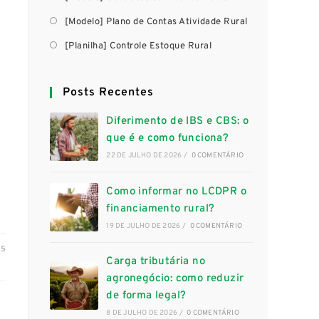
[Modelo] Plano de Contas Atividade Rural
[Planilha] Controle Estoque Rural
Posts Recentes
Diferimento de IBS e CBS: o
que é e como funciona?
22 DE JULHO DE 2026
/
0 COMENTÁRIO
Como informar no LCDPR o
financiamento rural?
19 DE JULHO DE 2026
/
0 COMENTÁRIO
25
Carga tributária no
agronegócio: como reduzir
de forma legal?
8 DE JULHO DE 2026
/
0 COMENTÁRIO