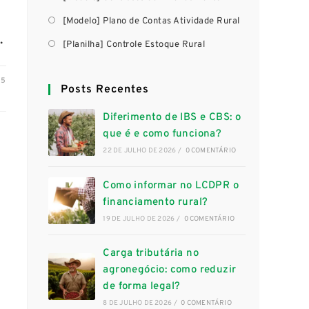
[Modelo] Plano de Contas Atividade Rural
…
[Planilha] Controle Estoque Rural
25
Posts Recentes
Diferimento de IBS e CBS: o
que é e como funciona?
22 DE JULHO DE 2026
/
0 COMENTÁRIO
Como informar no LCDPR o
financiamento rural?
19 DE JULHO DE 2026
/
0 COMENTÁRIO
Carga tributária no
agronegócio: como reduzir
de forma legal?
8 DE JULHO DE 2026
/
0 COMENTÁRIO