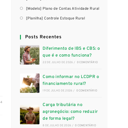
[Modelo] Plano de Contas Atividade Rural
[Planilha] Controle Estoque Rural
Posts Recentes
Diferimento de IBS e CBS: o
que é e como funciona?
22 DE JULHO DE 2026
/
0 COMENTÁRIO
Como informar no LCDPR o
financiamento rural?
19 DE JULHO DE 2026
/
0 COMENTÁRIO
24
Carga tributária no
agronegócio: como reduzir
de forma legal?
8 DE JULHO DE 2026
/
0 COMENTÁRIO