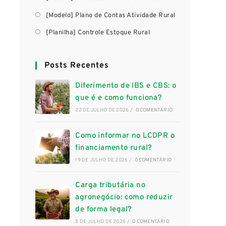
[Modelo] Plano de Contas Atividade Rural
[Planilha] Controle Estoque Rural
Posts Recentes
Diferimento de IBS e CBS: o
que é e como funciona?
22 DE JULHO DE 2026
/
0 COMENTÁRIO
Como informar no LCDPR o
financiamento rural?
19 DE JULHO DE 2026
/
0 COMENTÁRIO
a
Carga tributária no
agronegócio: como reduzir
de forma legal?
8 DE JULHO DE 2026
/
0 COMENTÁRIO