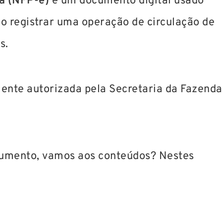
ca (NFP-e)
é um documento digital usado
ão registrar uma operação de circulação de
s.
ente autorizada pela Secretaria da Fazend
cumento, vamos aos conteúdos? Nestes