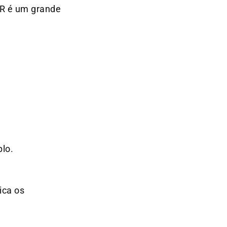
 IR é um grande
plo.
ica os