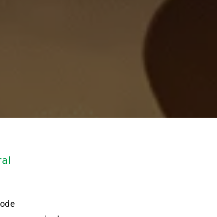
ral
pode