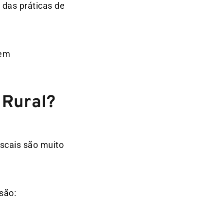
 das práticas de
 em
 Rural?
iscais são muito
são: