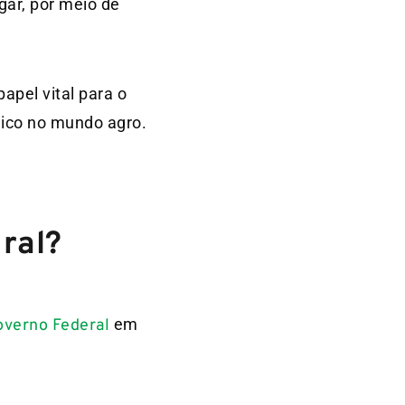
gar, por meio de
apel vital para o
mico no mundo agro.
ural?
em
overno Federal