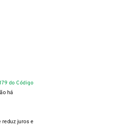
 179 do Código
não há
 reduz juros e