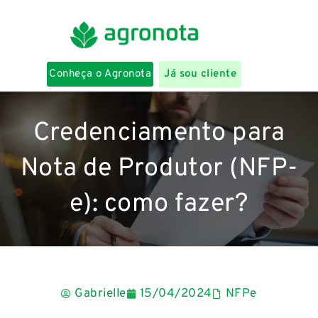
Conheça o Agronota
Já sou cliente
Credenciamento para
Nota de Produtor (NFP-
e): como fazer?
Gabrielle
15/04/2024
NFPe