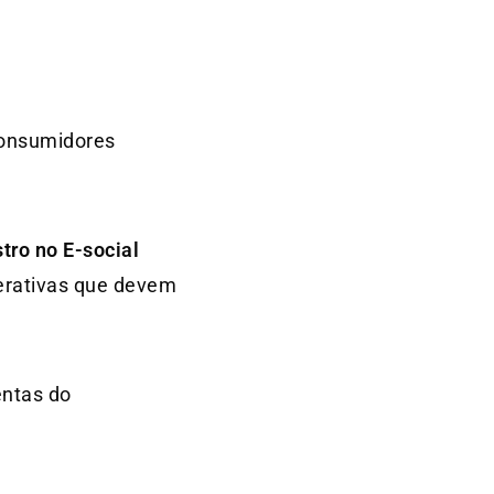
consumidores
tro no E-social
erativas que devem
entas do