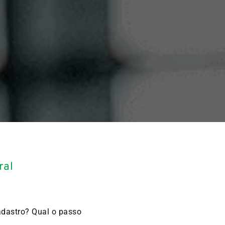
ral
adastro? Qual o passo