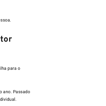
essoa.
utor
lha para o
no ano. Passado
dividual.