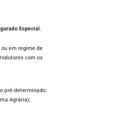
gurado Especial
.
al ou em regime de
 produtores com os
odo pré-determinado;
rma Agrária);