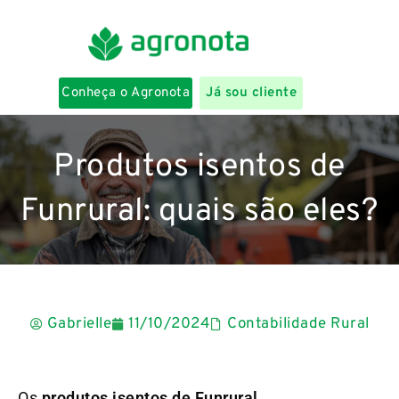
Conheça o Agronota
Já sou cliente
Produtos isentos de
Funrural: quais são eles?
Gabrielle
11/10/2024
Contabilidade Rural
Os
produtos isentos de Funrural