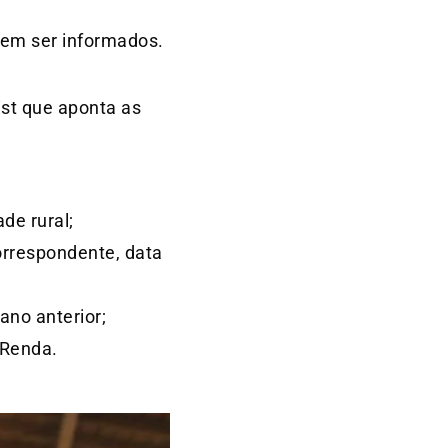
vem ser informados.
ist que aponta as
de rural;
orrespondente, data
ano anterior;
 Renda.