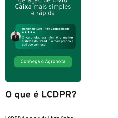
geração de
Livro
Caixa
mais simples
e rápida
Conheça o Agronota
O que é LCDPR?