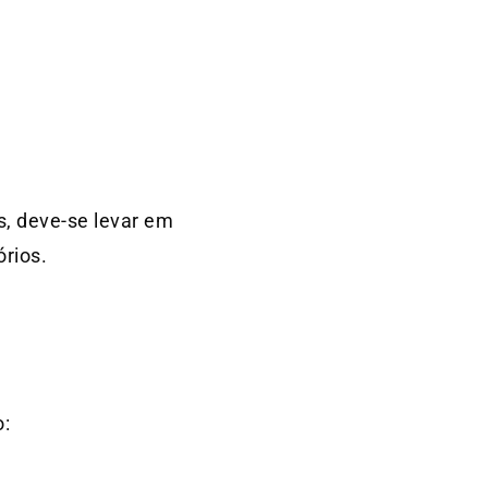
, deve-se levar em
órios.
o: