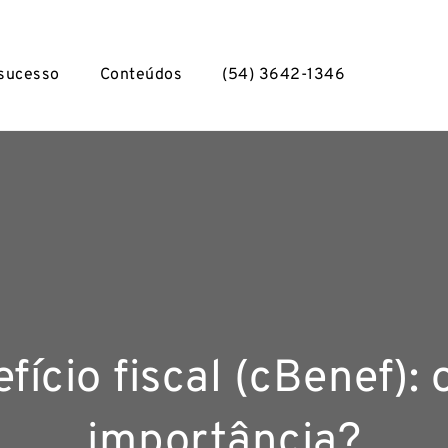
 sucesso
Conteúdos
(54) 3642-1346
ício fiscal (cBenef): 
importância?