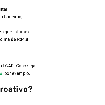
ital
;
a bancária,
res que faturam
acima de R$4,8
do LCAR. Caso seja
, por exemplo.
a
roativo?