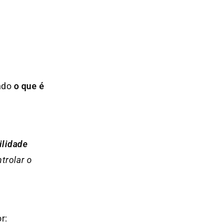
undo
o que é
ilidade
trolar o
r: