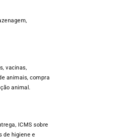
rmazenagem,
s, vacinas,
 de animais, compra
ação animal.
entrega, ICMS sobre
s de higiene e