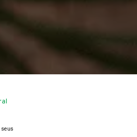
ral
 seus