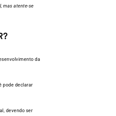
l, mas atente-se
R?
desenvolvimento da
ê pode declarar
al, devendo ser