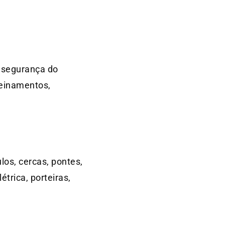
, segurança do
reinamentos,
os, cercas, pontes,
trica, porteiras,