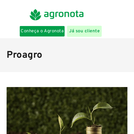
Conheça o Agronota
Já sou cliente
Proagro