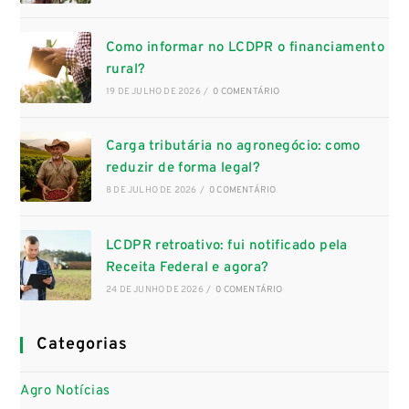
Como informar no LCDPR o financiamento
rural?
19 DE JULHO DE 2026
/
0 COMENTÁRIO
Carga tributária no agronegócio: como
reduzir de forma legal?
8 DE JULHO DE 2026
/
0 COMENTÁRIO
LCDPR retroativo: fui notificado pela
Receita Federal e agora?
24 DE JUNHO DE 2026
/
0 COMENTÁRIO
Categorias
Agro Notícias