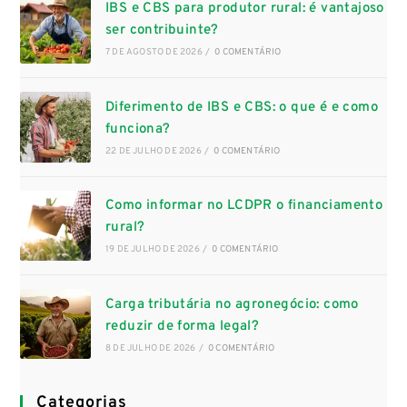
IBS e CBS para produtor rural: é vantajoso
ser contribuinte?
7 DE AGOSTO DE 2026
/
0 COMENTÁRIO
Diferimento de IBS e CBS: o que é e como
funciona?
22 DE JULHO DE 2026
/
0 COMENTÁRIO
Como informar no LCDPR o financiamento
rural?
19 DE JULHO DE 2026
/
0 COMENTÁRIO
Carga tributária no agronegócio: como
reduzir de forma legal?
8 DE JULHO DE 2026
/
0 COMENTÁRIO
Categorias