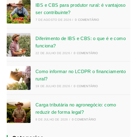
IBS e CBS para produtor rural: é vantajoso
ser contribuinte?
7 DE AGOSTO DE 2026
/
0 COMENTÁRIO
Diferimento de IBS e CBS: o que é e como
funciona?
22 DE JULHO DE 2026
/
0 COMENTÁRIO
Como informar no LCDPR o financiamento
rural?
19 DE JULHO DE 2026
/
0 COMENTÁRIO
Carga tributária no agronegócio: como
reduzir de forma legal?
8 DE JULHO DE 2026
/
0 COMENTÁRIO