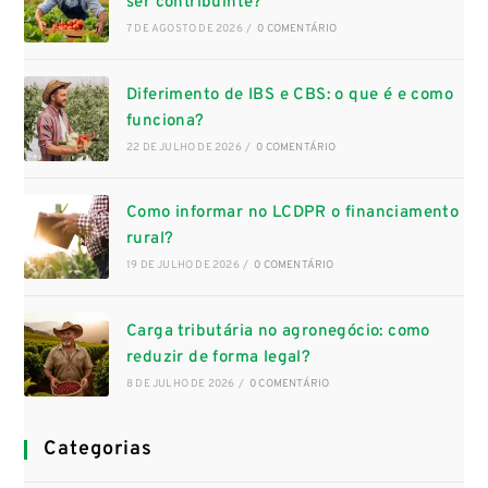
ser contribuinte?
7 DE AGOSTO DE 2026
/
0 COMENTÁRIO
Diferimento de IBS e CBS: o que é e como
funciona?
22 DE JULHO DE 2026
/
0 COMENTÁRIO
Como informar no LCDPR o financiamento
rural?
19 DE JULHO DE 2026
/
0 COMENTÁRIO
Carga tributária no agronegócio: como
reduzir de forma legal?
8 DE JULHO DE 2026
/
0 COMENTÁRIO
Categorias